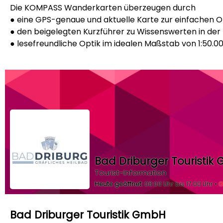
Die KOMPASS Wanderkarten überzeugen durch
● eine GPS-genaue und aktuelle Karte zur einfachen O
● den beigelegten Kurzführer zu Wissenswerten in der
● lesefreundliche Optik im idealen Maßstab von 1:50.0
Bad Driburger Touristik
Tourist-Information
Heute geöffnet:
08:00 Uhr bis 17:00 Uhr •
G
Bad Driburger Touristik GmbH