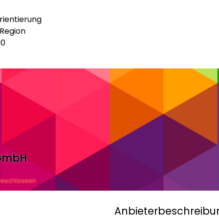
rientierung
 Region
00
 GmbH
eschlossen
Anbieterbeschreibu