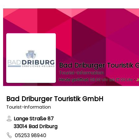
Bad Driburger Touristik
Tourist-Information
Heute geöffnet:
08:00 Uhr bis 17:00 Uhr •
J
Bad Driburger Touristik GmbH
Tourist-Information
Lange Straße 87
33014 Bad Driburg
05253 98940