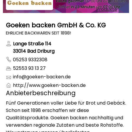
Heute geöffnet:
07:00 Uhr bis 17:00 Uhr
•
Öffnet
in 23 Minuten
um
07:00 Uhr
Produkte
Goeken backen GmbH & Co. KG
EHRLICHE BACKWAREN SEIT 1898!
Lange Straße 114
33014 Bad Driburg
05253 9332308
52553 93 13 27
info@goeken-backen.de
http://www.goeken-backen.de
Anbieterbeschreibung
Fünf Generationen voller Liebe für Brot und Gebäck.
Schon seit 1898 erschaffen wir diese
Qualitätsprodukte. Goeken backen nachhaltig und
verwenden regionale Zutaten und beste Rohstoffe.