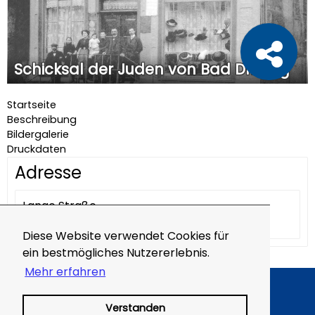
Schicksal der Juden von Bad Driburg
Startseite
Beschreibung
Bildergalerie
Druckdaten
Adresse
Lange Straße
33014 Bad Driburg
Diese Website verwendet Cookies für
ein bestmögliches Nutzererlebnis.
Mehr erfahren
Impressum
AGB
Verstanden